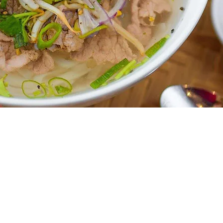
CAY TRE
vietnamesisches
Restaurant, Friedrichstraße 26
Bonn 53111​ Email:
Info@caytre.eu
Tel.: 0228 908 774 09
© 2026 by Cay Tre.
Impressum & Datenschutzerklärung