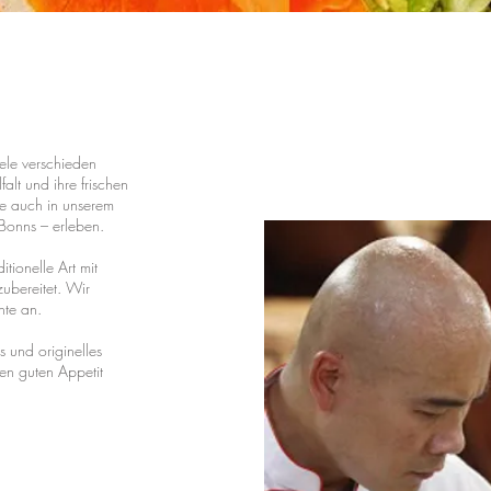
iele verschieden
alt und ihre frischen
ie auch in unserem
Bonns – erleben.
itionelle Art mit
ubereitet. Wir
hte an.
s und originelles
en guten Appetit