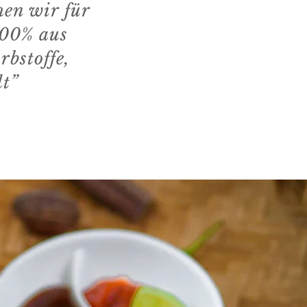
hen wir für
100% aus
rbstoffe,
lt”