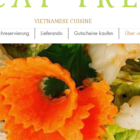
VIETNAMESE CUISINE
chreservierung
Lieferando
Gutscheine kaufen
Über u