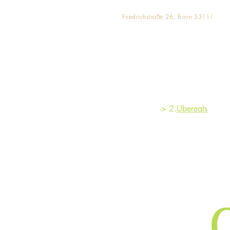
Friedrichstraße 26, Bonn 53111
Zum Abholen bestellen Sie unter:
Tel. 0228 90877409
oder
Lieferservice über --> 1.
Liefe
rando
-> 2.
Ubereats
C